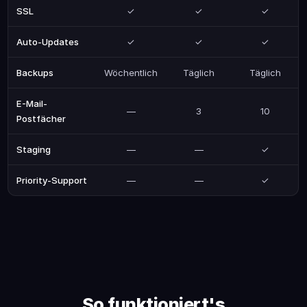
SSL
✓
✓
✓
Auto-Updates
✓
✓
✓
Backups
Wöchentlich
Täglich
Täglich
E-Mail-
—
3
10
Postfächer
Staging
—
—
✓
Priority-Support
—
—
✓
So funktioniert's